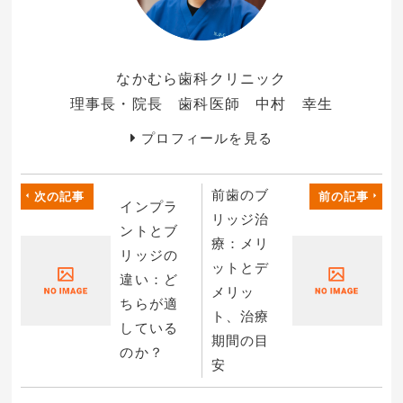
なかむら歯科クリニック
理事長・院長 歯科医師 中村 幸生
プロフィールを見る
前歯のブ
次の記事
前の記事
インプラ
リッジ治
ントとブ
療：メリ
リッジの
ットとデ
違い：ど
メリッ
ちらが適
ト、治療
している
期間の目
のか？
安