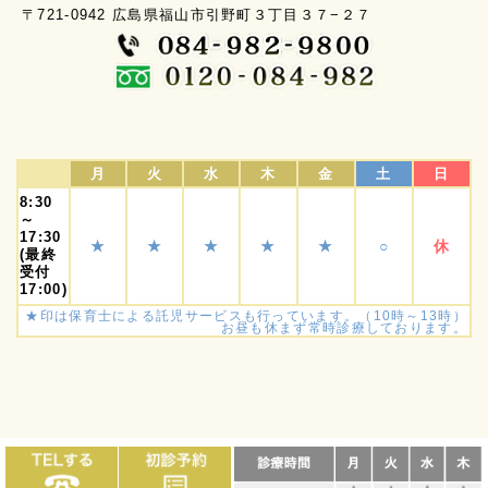
〒721-0942 広島県福山市引野町３丁目３７−２７
月
火
水
木
金
土
日
8:30
～
17:30
★
★
★
★
★
○
休
(最終
受付
17:00)
★印は保育士による託児サービスも行っています。（10時～13時）
お昼も休まず常時診療しております。