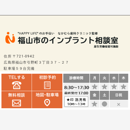
住所 〒721-0942
広島県福山市引野町３丁目３７－２７
駐車場５９台完備
交通 電車⇒東福山駅南口から直進つきあたり 800m
車⇒国道2号線東福山駅交差点を南に 500m