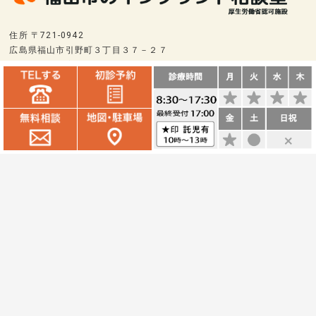
住所 〒721-0942
広島県福山市引野町３丁目３７－２７
駐車場５９台完備
交通 電車⇒東福山駅南口から直進つきあたり 800m
車⇒国道2号線東福山駅交差点を南に 500m