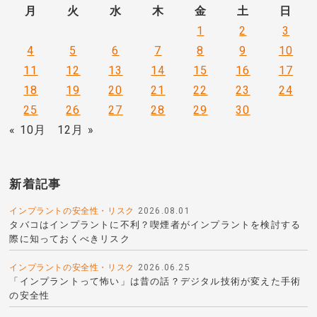
月
火
水
木
金
土
日
1
2
3
4
5
6
7
8
9
10
11
12
13
14
15
16
17
18
19
20
21
22
23
24
25
26
27
28
29
30
« 10月
12月 »
新着記事
インプラントの安全性・リスク
2026.08.01
タバコはインプラントに不利？喫煙者がインプラントを検討する
際に知っておくべきリスク
インプラントの安全性・リスク
2026.06.25
「インプラントって怖い」は昔の話？デジタル技術が変えた手術
の安全性