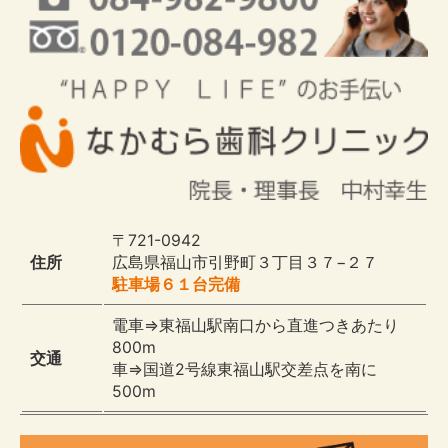
〒721-0942
住所
広島県福山市引野町３丁目３７−２７
駐車場６１台完備
電車⇒東福山駅南口から直進つきあたり
800m
交通
車⇒国道2号線東福山駅交差点を南に
500m