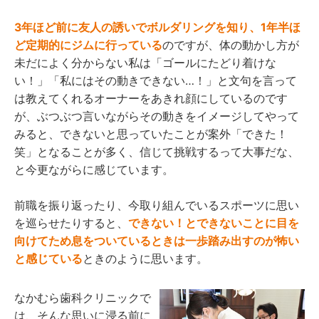
3年ほど前に友人の誘いでボルダリングを知り、1年半ほ
ど定期的にジムに行っている
のですが、体の動かし方が
未だによく分からない私は「ゴールにたどり着けな
い！」「私にはその動きできない…！」と文句を言って
は教えてくれるオーナーをあきれ顔にしているのです
が、ぶつぶつ言いながらその動きをイメージしてやって
みると、できないと思っていたことが案外「できた！
笑」となることが多く、信じて挑戦するって大事だな、
と今更ながらに感じています。
前職を振り返ったり、今取り組んでいるスポーツに思い
を巡らせたりすると、
できない！とできないことに目を
向けてため息をついているときは一歩踏み出すのが怖い
と感じている
ときのように思います。
なかむら歯科クリニックで
は、そんな思いに浸る前に