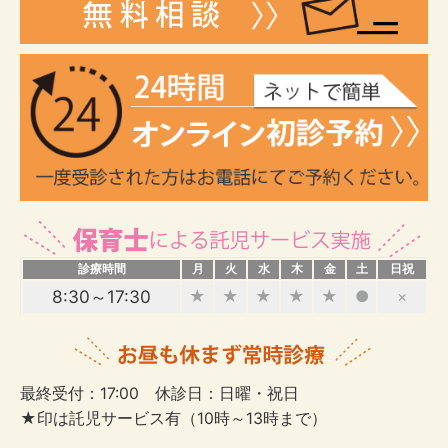
診療時間
月
火
水
木
金
土
日祝
8:30～17:30
★
★
★
★
★
●
×
最終受付：17:00 休診日：日曜・祝日
★印は託児サービス有（10時～13時まで）