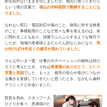
的を絞れないまま苦労しましたが、地元に帰ってきたら
という母の言葉で、
福山の内科医院で勤務することにな
りました。
なれない窓口・電話対応や薬のこと、病気に対する検査
のこと、事務処理のことなど色々な事を覚えるのは、命
に関わることもあり、頭痛でふらふらするような毎日で
したが、地域の患者様ともだんだん顔なじみになり、
気
が付けば14年近くの歳月が流れていました。
そんな中いま一度、仕事のモチベーションの根幹は何だ
ろうと考えたとき、それは
患者様のありがとう、という
言葉と笑顔
でした。もっと、相手の安心や喜びにつなが
る働きを直接していきたいと思ったとき、なかむら歯科
クリニックと出会いました。
院長を初め、スタッフ一人
ひとりが各々、患者様のた