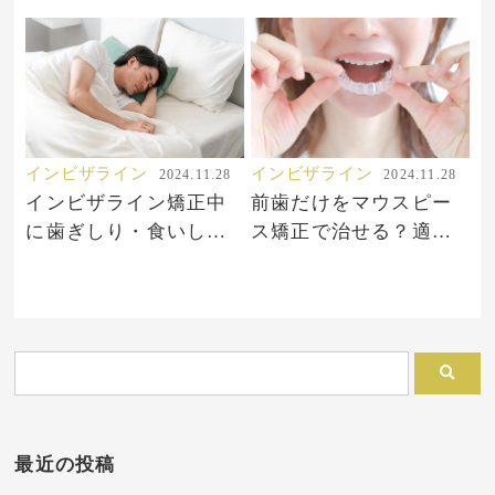
因と対処法
ケースと治らないケー
ス
インビザライン
インビザライン
2024.11.28
2024.11.28
インビザライン矯正中
前歯だけをマウスピー
に歯ぎしり・食いしば
ス矯正で治せる？適応
り癖が及ぼす影響と
する症例や期間につい
は？
て
最近の投稿