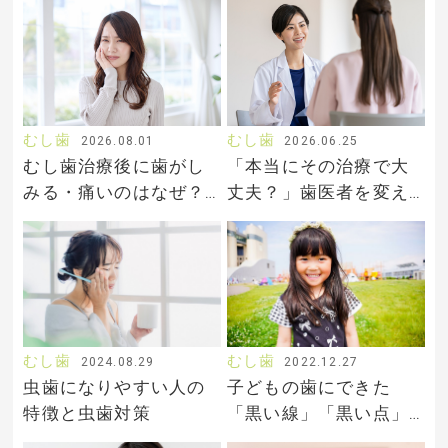
むし歯
むし歯
2026.08.01
2026.06.25
むし歯治療後に歯がし
「本当にその治療で大
みる・痛いのはなぜ？
丈夫？」歯医者を変え
原因と落ち着くまでの
るべき3つのサインと、
期間を教えて！
失敗しない転院のステ
ップ
むし歯
むし歯
2024.08.29
2022.12.27
虫歯になりやすい人の
子どもの歯にできた
特徴と虫歯対策
「黒い線」「黒い点」
はむし歯なの？