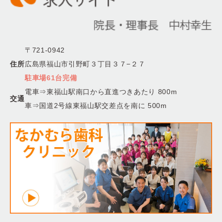
〒721-0942
住所
広島県福山市引野町３丁目３７−２７
駐車場61台完備
電車⇒東福山駅南口から直進つきあたり 800m
交通
車⇒国道2号線東福山駅交差点を南に 500m