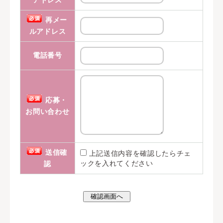
アドレス
連
絡
再メー
で
ルアドレス
き
電話番号
ま
せ
ん！
応募・
お問い合わせ
送信確
上記送信内容を確認したらチェ
ックを入れてください
認